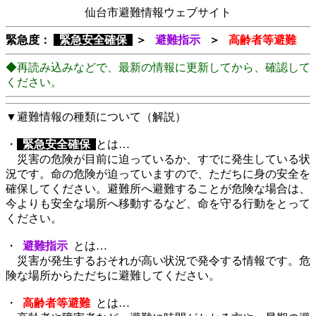
仙台市避難情報ウェブサイト
緊急度：
緊急安全確保
＞
避難指示
＞
高齢者等避難
◆再読み込みなどで、最新の情報に更新してから、確認して
ください。
▼避難情報の種類について（解説）
・
緊急安全確保
とは…
災害の危険が目前に迫っているか、すでに発生している状
況です。命の危険が迫っていますので、ただちに身の安全を
確保してください。避難所へ避難することが危険な場合は、
今よりも安全な場所へ移動するなど、命を守る行動をとって
ください。
・
避難指示
とは…
災害が発生するおそれが高い状況で発令する情報です。危
険な場所からただちに避難してください。
・
高齢者等避難
とは…